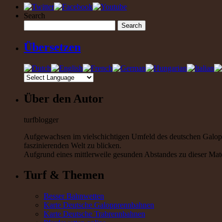
Search
Übersetzen
Über den Autor
turfblogger
Aufgewachsen im vielschichtigen Umfeld des deutschen Galoppre
faszinierenden Welt zu blicken.
Aufgrund eines mittlerweile gesunden Abstandes zu dieser Mater
Turf & Themen
Besser Bahnwetten
Karte Deutsche Galopprennbahnen
Karte Deutsche Trabrennbahnen