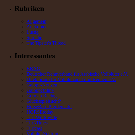
Rubriken
Allgemein
Anekdoten
Lustig
Sprüche
The Tipster's Thread
Interessantes
BBAG
Deutscher Rennverband für Arabische Vollblüter e.V.
Direktorium für Vollblutzucht und Rennen e.V.
Galopp-Notizen
GaloppOnline
German Racing
Glücksspielsucht?
HorseBase Pferdemarkt
HORSEtoday
Turf Worldwide
Turf-Times
Turfcast
Vollblut-Zentrum