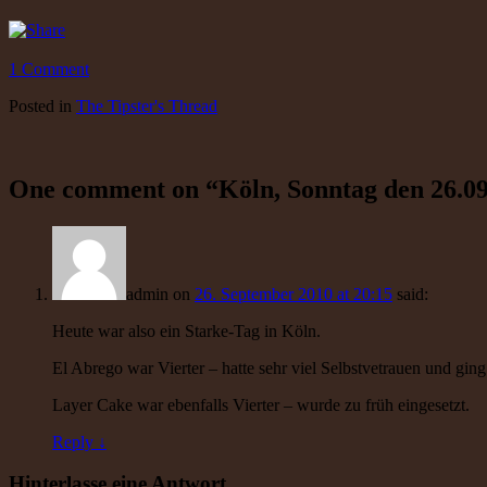
1 Comment
Posted
in
The Tipster's Thread
One comment on “
Köln, Sonntag den 26.0
admin
on
26. September 2010 at 20:15
said:
Heute war also ein Starke-Tag in Köln.
El Abrego war Vierter – hatte sehr viel Selbstvetrauen und gin
Layer Cake war ebenfalls Vierter – wurde zu früh eingesetzt.
Reply
↓
Hinterlasse eine Antwort