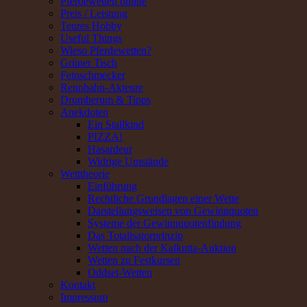
Pferdewetten online
Preis / Leistung
Teures Hobby
Useful Things
Wieso Pferdewetten?
Grüner Tisch
Feinschmecker
Rennbahn-Akteure
Drumherum & Tipps
Anekdoten
Ein Stallkind
PIZZA!
Hasardeur
Widrige Umstände
Wetttheorie
Einführung
Rechtliche Grundlagen einer Wette
Darstellungsweisen von Gewinnquoten
Systeme der Gewinnquotenfindung
Das Totalisatorprinzip
Wetten nach der Kalkutta-Auktion
Wetten zu Festkursen
Oddset-Wetten
Kontakt
Impressum