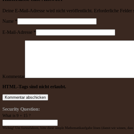
Deine E-Mail-Adresse wird nicht veröffentlicht. Erforderliche Felder
Name
*
E-Mail-Adresse
*
Kommentar
HTML-Tags sind nicht erlaubt.
Security Question:
What is 9 + 15 ?
Wichtig! Um fortzufahren, bitte diese simple Mathematikaufgabe lösen (damit wir wissen, dass 