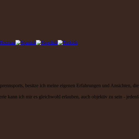
nnsports, besitze ich meine eigenen Erfahrungen und Ansichten, die es
ie kann ich mir es gleichwohl erlauben, auch objektiv zu sein - jeden