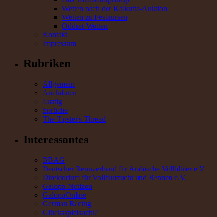
Wetten nach der Kalkutta-Auktion
Wetten zu Festkursen
Oddset-Wetten
Kontakt
Impressum
Rubriken
Allgemein
Anekdoten
Lustig
Sprüche
The Tipster's Thread
Interessantes
BBAG
Deutscher Rennverband für Arabische Vollblüter e.V.
Direktorium für Vollblutzucht und Rennen e.V.
Galopp-Notizen
GaloppOnline
German Racing
Glücksspielsucht?