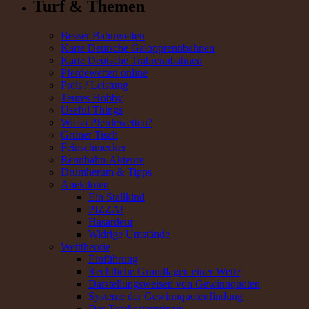
Turf & Themen
Besser Bahnwetten
Karte Deutsche Galopprennbahnen
Karte Deutsche Trabrennbahnen
Pferdewetten online
Preis / Leistung
Teures Hobby
Useful Things
Wieso Pferdewetten?
Grüner Tisch
Feinschmecker
Rennbahn-Akteure
Drumherum & Tipps
Anekdoten
Ein Stallkind
PIZZA!
Hasardeur
Widrige Umstände
Wetttheorie
Einführung
Rechtliche Grundlagen einer Wette
Darstellungsweisen von Gewinnquoten
Systeme der Gewinnquotenfindung
Das Totalisatorprinzip