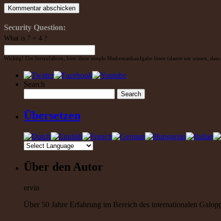
Security Question:
What is 7 + 4 ?
Wichtig! Um fortzufahren, bitte diese simple Mathematikaufgabe lösen (damit wir wissen, dass 
Search
Übersetzen
Über den Autor
ervin
Über 50 Jahre Erfahrung im Bereich des internationalen Galoppr