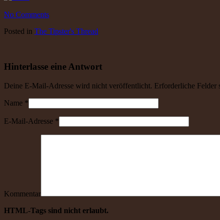
No Comments
Posted
in
The Tipster's Thread
Hinterlasse eine Antwort
Deine E-Mail-Adresse wird nicht veröffentlicht. Erforderliche Felder
Name
*
E-Mail-Adresse
*
Kommentar
HTML-Tags sind nicht erlaubt.