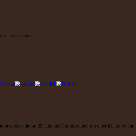
Sie ein Mensch sind) :-)
ennsports - davon 25 Jahre als Galopptrainer, mit einer Bilanz von an 