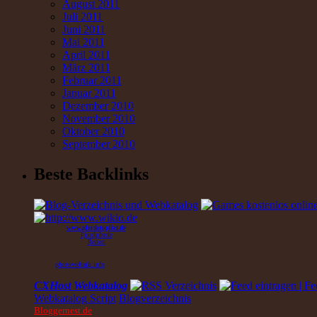
August 2011
Juli 2011
Juni 2011
Mai 2011
April 2011
März 2011
Februar 2011
Januar 2011
Dezember 2010
November 2010
Oktober 2010
September 2010
Beste Backlinks
www.pferdetoplist.de
Fjordpferde
Reiten
photovoltaik.info
CXHost Webkatalog
Webkatalog Script
Blogverzeichnis
Bloggernest.de