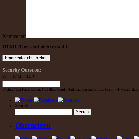
Kommentar
HTML-Tags sind nicht erlaubt.
Security Question:
What is 14 + 14 ?
Wichtig! Um fortzufahren, bitte diese simple Mathematikaufgabe lösen (damit wir wissen, dass 
Search
Übersetzen