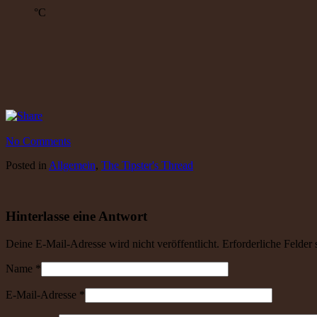
°C
No Comments
Posted
in
Allgemein
,
The Tipster's Thread
Hinterlasse eine Antwort
Deine E-Mail-Adresse wird nicht veröffentlicht. Erforderliche Felder
Name
*
E-Mail-Adresse
*