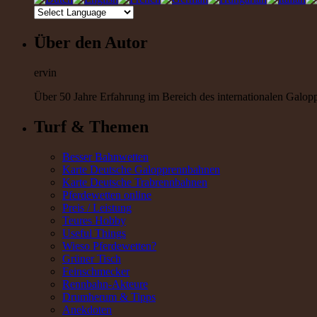
Über den Autor
ervin
Über 50 Jahre Erfahrung im Bereich des internationalen Galoppr
Turf & Themen
Besser Bahnwetten
Karte Deutsche Galopprennbahnen
Karte Deutsche Trabrennbahnen
Pferdewetten online
Preis / Leistung
Teures Hobby
Useful Things
Wieso Pferdewetten?
Grüner Tisch
Feinschmecker
Rennbahn-Akteure
Drumherum & Tipps
Anekdoten