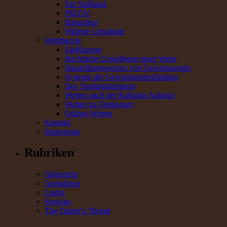
Ein Stallkind
PIZZA!
Hasardeur
Widrige Umstände
Wetttheorie
Einführung
Rechtliche Grundlagen einer Wette
Darstellungsweisen von Gewinnquoten
Systeme der Gewinnquotenfindung
Das Totalisatorprinzip
Wetten nach der Kalkutta-Auktion
Wetten zu Festkursen
Oddset-Wetten
Kontakt
Impressum
Rubriken
Allgemein
Anekdoten
Lustig
Sprüche
The Tipster's Thread