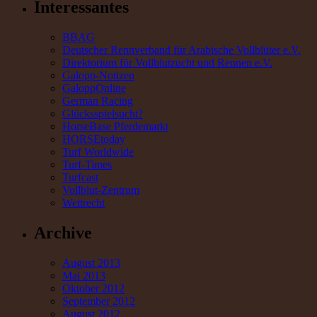
Interessantes
BBAG
Deutscher Rennverband für Arabische Vollblüter e.V.
Direktorium für Vollblutzucht und Rennen e.V.
Galopp-Notizen
GaloppOnline
German Racing
Glücksspielsucht?
HorseBase Pferdemarkt
HORSEtoday
Turf Worldwide
Turf-Times
Turfcast
Vollblut-Zentrum
Wettrecht
Archive
August 2013
Mai 2013
Oktober 2012
September 2012
August 2012