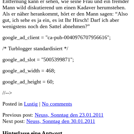
Entfernung kann er sehen, wie seine Frau und ein fremder
Mann wild diskutierend um einen Kadaver herumstehen.
Als er näher herankommt, hört er den Mann sagen: “Also
gut, ich sehe es ja ein, es ist Ihr Hirsch! Darf ich aber
wenigstens noch den Sattel abnehmen?”
google_ad_client = "ca-pub-0040976707956616";
/* Turblogger standardisiert */
google_ad_slot = "5005399871";
google_ad_width = 468;
google_ad_height = 60;
//-->
Posted in
Lustig
|
No comments
Previous post:
Neuss, Sonntag den 23.01.2011
Next post:
Neuss, Sonntag den 30.01.2011
Hinterlasse eine Antwort